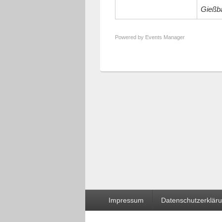
Gießba
Powered by
Events Manager
Seitenfuß-
Impressum
Datenschutzerklär
Menü