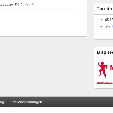
chhalle, Diefenbach
Termin
05.1
alle 
Mitgli
Aufnahmea
ung
Vereinsordnungen