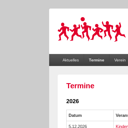
Sportverein Di
…wir bewegen Viele!
Primäres
Aktuelles
Termine
Verein
Menü
Termine
2026
Datum
Veran
5.12.2026
Kinder