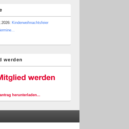
e
2.2026:
Kinderweihnachtsfeier
Termine...
ed werden
ntrag herunterladen...