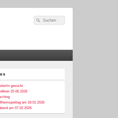
Suchen
Suchen
nach:
les
-
ch
iter/in gesucht
dfeier 20.06.2026
asching
llheimspieltag am 18.01.2026
abend am 07.02.2026