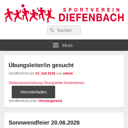
Suchen
…wir bewegen Viele!
Suchen
Sportverein Diefenbach e. V.
nach:
Menü
Übungsleiter/in gesucht
Veröffentlicht am
15. Juli 2026
von
admin
Stellenausschreibung Übungsleiter Kinderturnen
Herunterladen
Veröffentlicht unter
Uncategorized
Sonnwendfeier 20.06.2026