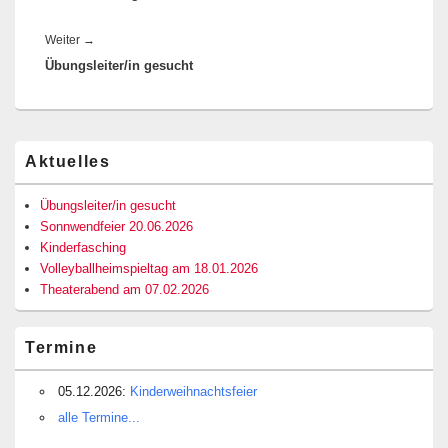
Nächster
Weiter
→
Übungsleiter/in gesucht
Beitrag:
Primärer
Aktuelles
Seitenleisten-
Widgetbereich
Übungsleiter/in gesucht
Sonnwendfeier 20.06.2026
Kinderfasching
Volleyballheimspieltag am 18.01.2026
Theaterabend am 07.02.2026
Termine
05.12.2026:
Kinderweihnachtsfeier
alle Termine...