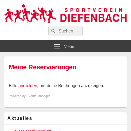
Suchen
…wir bewegen Viele!
Suchen
Sportverein Diefenbach e. V.
nach:
Menü
Meine Reservierungen
Bitte
anmelden
, um deine Buchungen anzuzeigen.
Powered by
Events Manager
Primärer
Aktuelles
Seitenleisten-
Widgetbereich