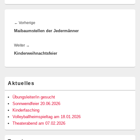
Beitragsnavigation
Vorheriger
←
Vorherige
Maibaumstellen der Jedermänner
Beitrag:
Nächster
Weiter
→
Kinderweihnachtsfeier
Beitrag:
Primärer
Aktuelles
Seitenleisten-
Widgetbereich
Übungsleiter/in gesucht
Sonnwendfeier 20.06.2026
Kinderfasching
Volleyballheimspieltag am 18.01.2026
Theaterabend am 07.02.2026