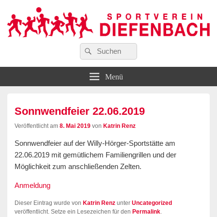
Suchen
…wir bewegen Viele!
Suchen
Sportverein Diefenbach e. V.
nach:
Menü
Sonnwendfeier 22.06.2019
Veröffentlicht am
8. Mai 2019
von
Katrin Renz
Sonnwendfeier auf der Willy-Hörger-Sportstätte am
22.06.2019 mit gemütlichem Familiengrillen und der
Möglichkeit zum anschließenden Zelten.
Anmeldung
Dieser Eintrag wurde von
Katrin Renz
unter
Uncategorized
veröffentlicht. Setze ein Lesezeichen für den
Permalink
.