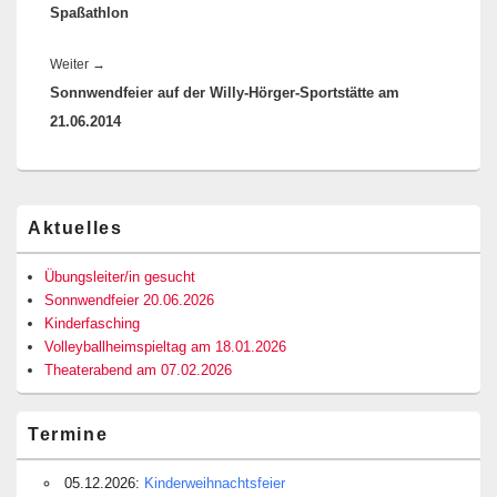
Spaßathlon
Beitrag:
Nächster
Weiter
→
Sonnwendfeier auf der Willy-Hörger-Sportstätte am
Beitrag:
21.06.2014
Primärer
Aktuelles
Seitenleisten-
Widgetbereich
Übungsleiter/in gesucht
Sonnwendfeier 20.06.2026
Kinderfasching
Volleyballheimspieltag am 18.01.2026
Theaterabend am 07.02.2026
Termine
05.12.2026:
Kinderweihnachtsfeier