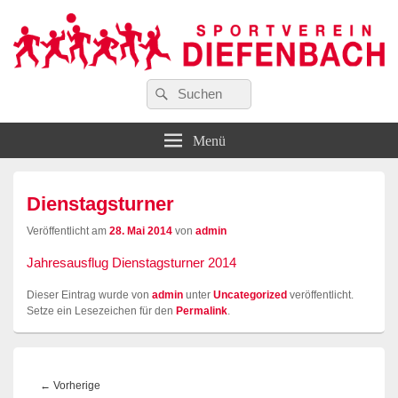
Suchen
…wir bewegen Viele!
Suchen
Sportverein Diefenbach e. V.
nach:
Menü
Dienstagsturner
Veröffentlicht am
28. Mai 2014
von
admin
Jahresausflug Dienstagsturner 2014
Dieser Eintrag wurde von
admin
unter
Uncategorized
veröffentlicht.
Setze ein Lesezeichen für den
Permalink
.
Beitragsnavigation
Vorheriger
←
Vorherige