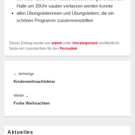
Halle um 20Uhr sauber verlassen werden konnte
allen Übungsleiterinnen und Übungsleitern, die ein
schönes Programm zusammenstellten
Dieser Eintrag wurde von
admin
unter
Uncategorized
veröffentlicht.
Setze ein Lesezeichen für den
Permalink
.
Beitragsnavigation
Vorheriger
←
Vorherige
Kinderweihnachtsfeier
Beitrag:
Nächster
Weiter
→
Frohe Weihnachten
Beitrag:
Primärer
Aktuelles
Seitenleisten-