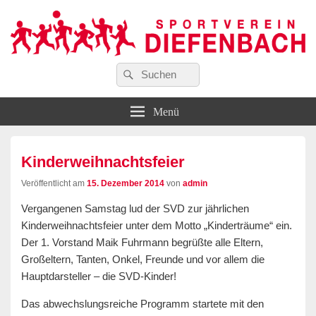
Suchen
…wir bewegen Viele!
Suchen
Sportverein Diefenbach e. V.
nach:
Menü
Kinderweihnachtsfeier
Veröffentlicht am
15. Dezember 2014
von
admin
Vergangenen Samstag lud der SVD zur jährlichen
Kinderweihnachtsfeier unter dem Motto „Kinderträume“ ein.
Der 1. Vorstand Maik Fuhrmann begrüßte alle Eltern,
Großeltern, Tanten, Onkel, Freunde und vor allem die
Hauptdarsteller – die SVD-Kinder!
Das abwechslungsreiche Programm startete mit den