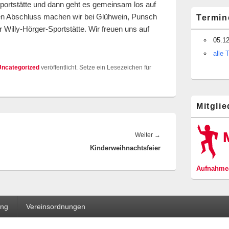
Sportstätte und dann geht es gemeinsam los auf
Den Abschluss machen wir bei Glühwein, Punsch
Termin
r Willy-Hörger-Sportstätte. Wir freuen uns auf
05.1
alle 
Uncategorized
veröffentlicht. Setze ein Lesezeichen für
Mitgli
Nächster
Weiter
→
Kinderweihnachtsfeier
Beitrag:
Aufnahmea
ung
Vereinsordnungen