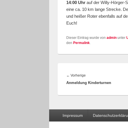
14:00 Uhr
auf der Willy-Hörger-
eine ca. 10 km lange Strecke. 
und heißer Roter ebenfalls auf de
Euch!
Dieser Eintrag wurde von
admin
unter
den
Permalink
.
Beitragsnavigation
Vorheriger
←
Vorherige
Anmeldung Kinderturnen
Beitrag:
Seitenfuß-
Impressum
Datenschutzerklär
Menü