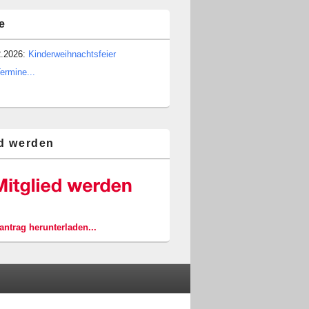
e
2.2026:
Kinderweihnachtsfeier
Termine...
ed werden
ntrag herunterladen...