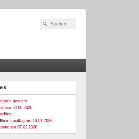
Suchen
Suchen
nach:
les
-
ch
iter/in gesucht
dfeier 20.06.2026
asching
llheimspieltag am 18.01.2026
abend am 07.02.2026