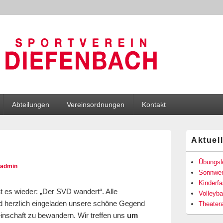
efenbach e. V.
Abteilungen
Vereinsordnungen
Kontakt
Primärer
Aktuel
Seitenleisten
!
Widgetberei
Übungsle
admin
Sonnwen
Kinderf
t es wieder: „Der SVD wandert“. Alle
Volleyba
nd herzlich eingeladen unsere schöne Gegend
Theater
nschaft zu bewandern. Wir treffen uns
um