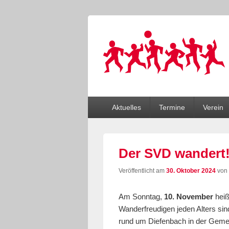
Sportverein Di
…wir bewegen Viele!
Primäres
Aktuelles
Termine
Verein
Menü
Der SVD wandert
Veröffentlicht am
30. Oktober 2024
von
Am Sonntag,
10. November
heiß
Wanderfreudigen jeden Alters si
rund um Diefenbach in der Gemei