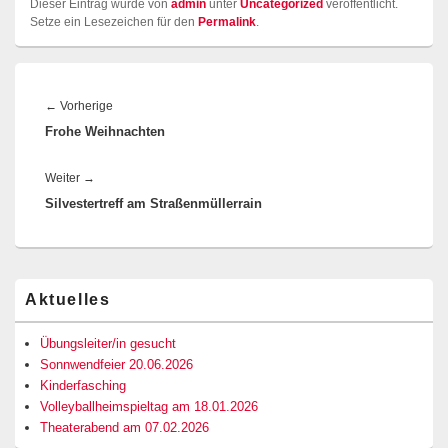
Dieser Eintrag wurde von
admin
unter
Uncategorized
veröffentlicht.
Setze ein Lesezeichen für den
Permalink
.
Beitragsnavigation
Vorheriger
←
Vorherige
Frohe Weihnachten
Beitrag:
Nächster
Weiter
→
Silvestertreff am Straßenmüllerrain
Beitrag:
Primärer
Aktuelles
Seitenleisten-
Widgetbereich
Übungsleiter/in gesucht
Sonnwendfeier 20.06.2026
Kinderfasching
Volleyballheimspieltag am 18.01.2026
Theaterabend am 07.02.2026