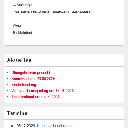
Vorheriger
←
Vorherige
150 Jahre Freiwillige Feuerwehr Sternenfels
Beitrag:
Nächster
Weiter
→
Spätzlefest
Beitrag:
Primärer
Aktuelles
Seitenleisten-
Widgetbereich
Übungsleiter/in gesucht
Sonnwendfeier 20.06.2026
Kinderfasching
Volleyballheimspieltag am 18.01.2026
Theaterabend am 07.02.2026
Termine
05.12.2026:
Kinderweihnachtsfeier