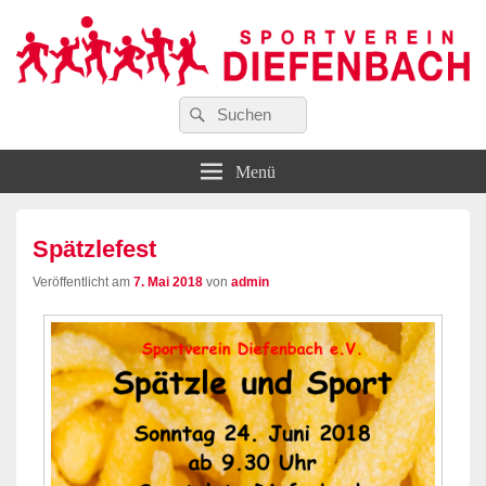
Suchen
…wir bewegen Viele!
Suchen
Sportverein Diefenbach e. V.
nach:
Menü
Spätzlefest
Veröffentlicht am
7. Mai 2018
von
admin