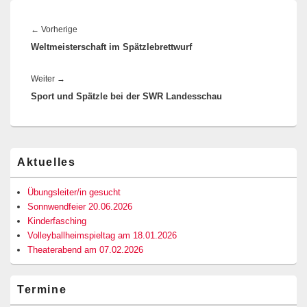
Beitragsnavigation
Vorheriger
←
Vorherige
Weltmeisterschaft im Spätzlebrettwurf
Beitrag:
Nächster
Weiter
→
Sport und Spätzle bei der SWR Landesschau
Beitrag:
Primärer
Aktuelles
Seitenleisten-
Widgetbereich
Übungsleiter/in gesucht
Sonnwendfeier 20.06.2026
Kinderfasching
Volleyballheimspieltag am 18.01.2026
Theaterabend am 07.02.2026
Termine