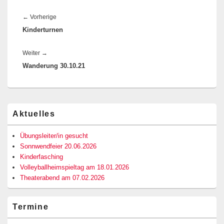
Beitragsnavigation
Vorheriger
←
Vorherige
Kinderturnen
Beitrag:
Nächster
Weiter
→
Wanderung 30.10.21
Beitrag:
Primärer
Aktuelles
Seitenleisten-
Widgetbereich
Übungsleiter/in gesucht
Sonnwendfeier 20.06.2026
Kinderfasching
Volleyballheimspieltag am 18.01.2026
Theaterabend am 07.02.2026
Termine