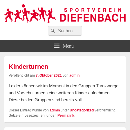
Suchen
…wir bewegen Viele!
Suchen
Sportverein Diefenbach e. V.
nach:
Menü
Kinderturnen
Veröffentlicht am
7. Oktober 2021
von
admin
Leider können wir im Moment in den Gruppen Turnzwerge
und Vorschulturnen keine weiteren Kinder aufnehmen.
Diese beiden Gruppen sind bereits voll.
Dieser Eintrag wurde von
admin
unter
Uncategorized
veröffentlicht.
Setze ein Lesezeichen für den
Permalink
.