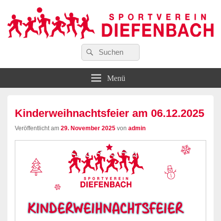
Suchen
…wir bewegen Viele!
Suchen
Sportverein Diefenbach e. V.
nach:
Menü
Kinderweihnachtsfeier am 06.12.2025
Veröffentlicht am
29. November 2025
von
admin