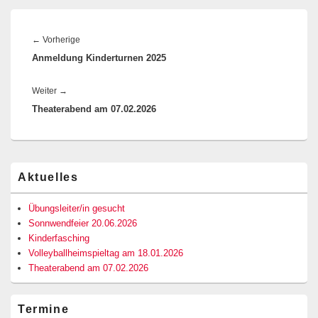
Beitragsnavigation
Vorheriger
←
Vorherige
Anmeldung Kinderturnen 2025
Beitrag:
Nächster
Weiter
→
Theaterabend am 07.02.2026
Beitrag:
Primärer
Aktuelles
Seitenleisten-
Widgetbereich
Übungsleiter/in gesucht
Sonnwendfeier 20.06.2026
Kinderfasching
Volleyballheimspieltag am 18.01.2026
Theaterabend am 07.02.2026
Termine