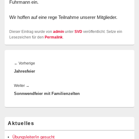
Fuhrmann ein.
Wir hoffen auf eine rege Teilnahme unserer Mitglieder.
Dieser Eintrag wurde von
admin
unter
SVD
veröffentlicht. Setze ein
Lesezeichen für den
Permalink
.
Beitragsnavigation
Vorheriger
←
Vorherige
Jahresfeier
Beitrag:
Nächster
Weiter
→
Sonnwendfeier mit Familienzelten
Beitrag:
Primärer
Aktuelles
Seitenleisten-
Widgetbereich
Übungsleiter/in gesucht