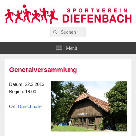
Suchen
…wir bewegen Viele!
Suchen
Sportverein Diefenbach e. V.
nach:
Menü
Generalversammlung
Datum
: 22.3.2013
Beginn
: 19:00
Ort
:
Dreschhalle