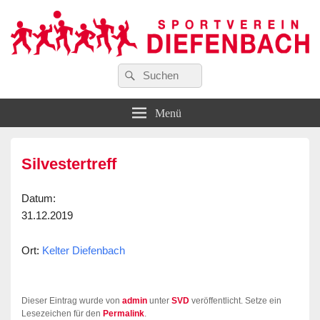
Suchen
…wir bewegen Viele!
Suchen
Sportverein Diefenbach e. V.
nach:
Menü
Silvestertreff
Datum
:
31.12.2019
Ort
:
Kelter Diefenbach
Dieser Eintrag wurde von
admin
unter
SVD
veröffentlicht. Setze ein
Lesezeichen für den
Permalink
.