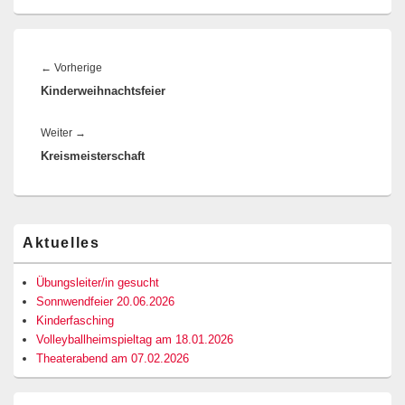
Beitragsnavigation
Vorheriger
←
Vorherige
Kinderweihnachtsfeier
Beitrag:
Nächster
Weiter
→
Kreismeisterschaft
Beitrag:
Primärer
Aktuelles
Seitenleisten-
Widgetbereich
Übungsleiter/in gesucht
Sonnwendfeier 20.06.2026
Kinderfasching
Volleyballheimspieltag am 18.01.2026
Theaterabend am 07.02.2026