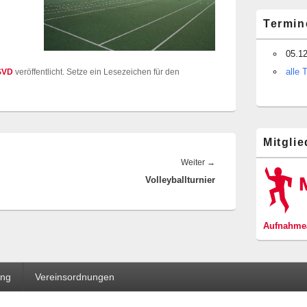
Termin
05.1
alle 
SVD
veröffentlicht. Setze ein Lesezeichen für den
Mitgli
Nächster
Weiter
→
Volleyballturnier
Beitrag:
Aufnahmea
ung
Vereinsordnungen