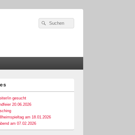
Suchen
Suchen
nach:
les
-
ch
iter/in gesucht
dfeier 20.06.2026
asching
llheimspieltag am 18.01.2026
abend am 07.02.2026