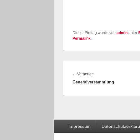
Dieser Eintrag wurde von
admin
unter
Permalink
.
Beitragsnavigation
Vorheriger
←
Vorherige
Generalversammlung
Beitrag:
Seitenfuß-
Impressum
Datenschutzerklär
Menü