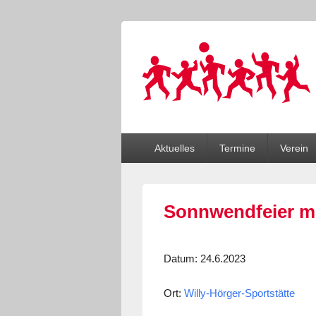
Sportverein Di
…wir bewegen Viele!
Primäres
Aktuelles
Termine
Verein
Menü
Sonnwendfeier mi
Datum
: 24.6.2023
Ort
:
Willy-Hörger-Sportstätte