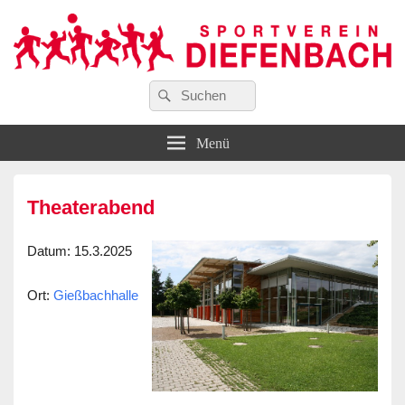
Suchen
…wir bewegen Viele!
Suchen
Sportverein Diefenbach e. V.
nach:
Menü
Theaterabend
Datum
: 15.3.2025
Ort
:
Gießbachhalle