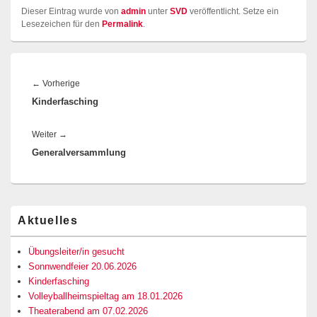
Dieser Eintrag wurde von
admin
unter
SVD
veröffentlicht. Setze ein
Lesezeichen für den
Permalink
.
Beitragsnavigation
Vorheriger
←
Vorherige
Kinderfasching
Beitrag:
Nächster
Weiter
→
Generalversammlung
Beitrag:
Primärer
Aktuelles
Seitenleisten-
Widgetbereich
Übungsleiter/in gesucht
Sonnwendfeier 20.06.2026
Kinderfasching
Volleyballheimspieltag am 18.01.2026
Theaterabend am 07.02.2026