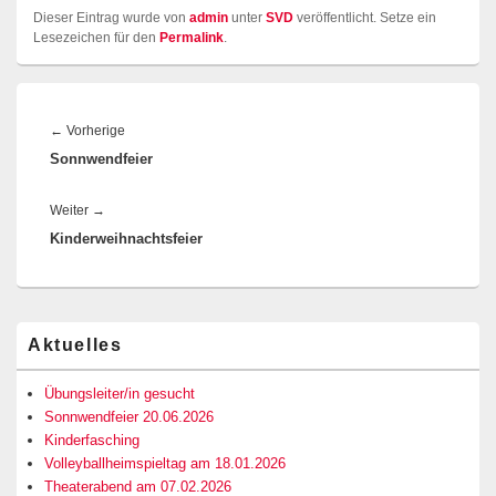
Dieser Eintrag wurde von
admin
unter
SVD
veröffentlicht. Setze ein
Lesezeichen für den
Permalink
.
Beitragsnavigation
Vorheriger
←
Vorherige
Sonnwendfeier
Beitrag:
Nächster
Weiter
→
Kinderweihnachtsfeier
Beitrag:
Primärer
Aktuelles
Seitenleisten-
Widgetbereich
Übungsleiter/in gesucht
Sonnwendfeier 20.06.2026
Kinderfasching
Volleyballheimspieltag am 18.01.2026
Theaterabend am 07.02.2026