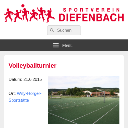
Suchen
…wir bewegen Viele!
Suchen
Sportverein Diefenbach e. V.
nach:
Menü
Volleyballturnier
Datum
: 21.6.2015
Ort
:
Willy-Hörger-
Sportstätte