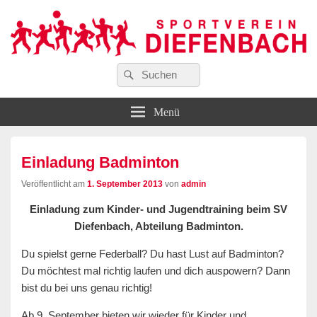
Suchen
…wir bewegen Viele!
Suchen
Sportverein Diefenbach e. V.
nach:
Menü
Einladung Badminton
Veröffentlicht am
1. September 2013
von
admin
Einladung zum Kinder- und Jugendtraining beim SV
Diefenbach, Abteilung Badminton.
Du spielst gerne Federball? Du hast Lust auf Badminton?
Du möchtest mal richtig laufen und dich auspowern? Dann
bist du bei uns genau richtig!
Ab 9. September bieten wir wieder für Kinder und