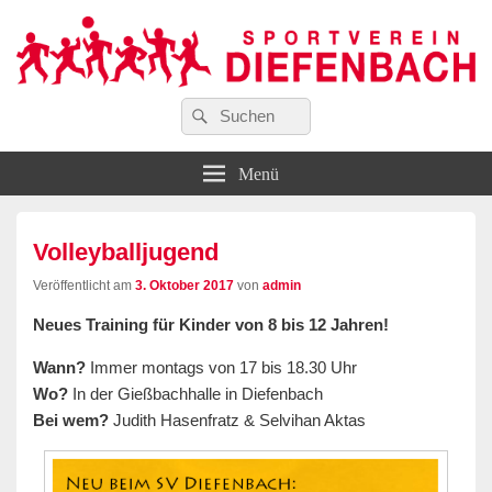
Suchen
…wir bewegen Viele!
Suchen
Sportverein Diefenbach e. V.
nach:
Menü
Volleyballjugend
Veröffentlicht am
3. Oktober 2017
von
admin
Neues Training für Kinder von 8 bis 12 Jahren!
Wann?
Immer montags von 17 bis 18.30 Uhr
Wo?
In der Gießbachhalle in Diefenbach
Bei wem?
Judith Hasenfratz & Selvihan Aktas