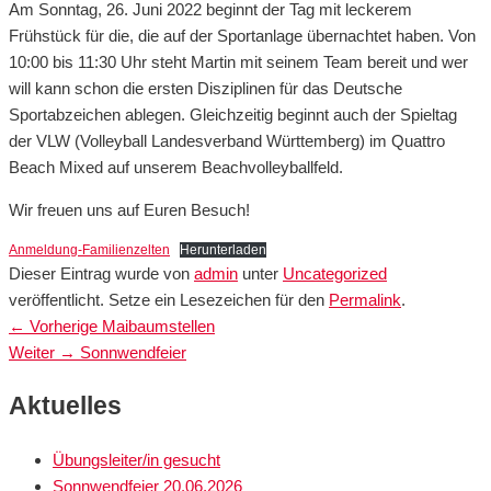
Am Sonntag, 26. Juni 2022 beginnt der Tag mit leckerem
Frühstück für die, die auf der Sportanlage übernachtet haben. Von
10:00 bis 11:30 Uhr steht Martin mit seinem Team bereit und wer
will kann schon die ersten Disziplinen für das Deutsche
Sportabzeichen ablegen. Gleichzeitig beginnt auch der Spieltag
der VLW (Volleyball Landesverband Württemberg) im Quattro
Beach Mixed auf unserem Beachvolleyballfeld.
Wir freuen uns auf Euren Besuch!
Anmeldung-Familienzelten
Herunterladen
Dieser Eintrag wurde von
admin
unter
Uncategorized
veröffentlicht. Setze ein Lesezeichen für den
Permalink
.
Vorheriger
←
Vorherige
Maibaumstellen
Beitragsnavigation
Nächster
Beitrag:
Weiter
→
Sonnwendfeier
Beitrag:
Primärer
Aktuelles
Seitenleisten-
Übungsleiter/in gesucht
Widgetbereich
Sonnwendfeier 20.06.2026