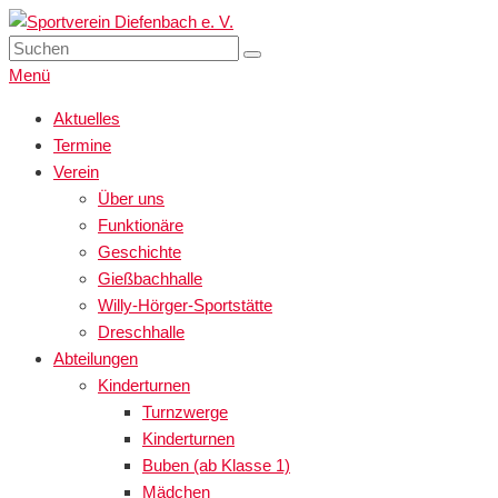
Zum
Inhalt
Suchen
Suchen
Sportverein Diefenbach e. V.
…wir bewegen Viele!
springen
nach:
Menü
Primäres
Aktuelles
Termine
Menü
Verein
Über uns
Funktionäre
Geschichte
Gießbachhalle
Willy-Hörger-Sportstätte
Dreschhalle
Abteilungen
Kinderturnen
Turnzwerge
Kinderturnen
Buben (ab Klasse 1)
Mädchen